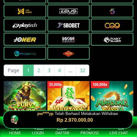
Page
1
2
3
4
...
32
pw****yp
Telah Berhasil Melakukan Withdraw
Rp 2.970.000,00
HOME
LOGIN
DAFTAR
PROMOSI
LIVE CHAT