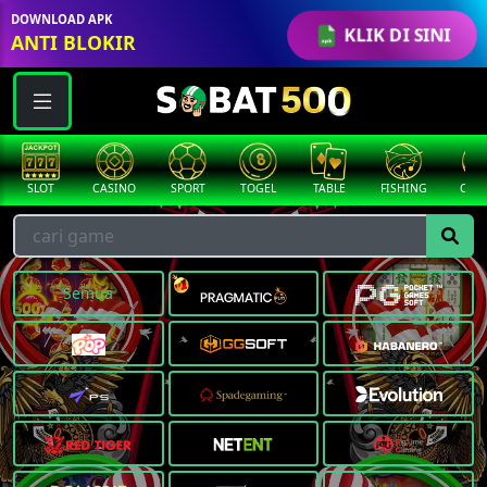
DOWNLOAD APK
KLIK DI SINI
ANTI BLOKIR
CASINO
SPORT
TOGEL
TABLE
FISHING
COCK F.
ARC
Semua